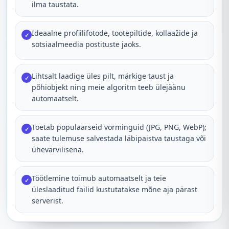
ilma taustata.
Ideaalne profiilifotode, tootepiltide, kollaažide ja
✓
sotsiaalmeedia postituste jaoks.
Lihtsalt laadige üles pilt, märkige taust ja
✓
põhiobjekt ning meie algoritm teeb ülejäänu
automaatselt.
Toetab populaarseid vorminguid (JPG, PNG, WebP);
✓
saate tulemuse salvestada läbipaistva taustaga või
ühevärvilisena.
Töötlemine toimub automaatselt ja teie
✓
üleslaaditud failid kustutatakse mõne aja pärast
serverist.