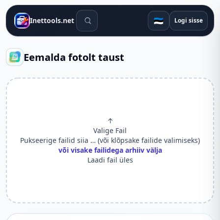
Otsingutööriistad
🇪🇪
Inettools.net
Logi sisse
Eemalda fotolt taust
↑
Valige Fail
Pukseerige failid siia … (või klõpsake failide valimiseks)
või visake failidega arhiiv välja
Laadi fail üles