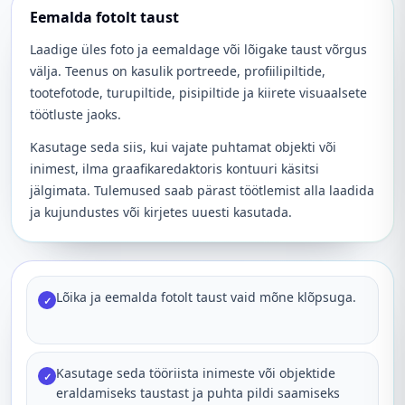
Eemalda fotolt taust
Laadige üles foto ja eemaldage või lõigake taust võrgus
välja. Teenus on kasulik portreede, profiilipiltide,
tootefotode, turupiltide, pisipiltide ja kiirete visuaalsete
töötluste jaoks.
Kasutage seda siis, kui vajate puhtamat objekti või
inimest, ilma graafikaredaktoris kontuuri käsitsi
jälgimata. Tulemused saab pärast töötlemist alla laadida
ja kujundustes või kirjetes uuesti kasutada.
Lõika ja eemalda fotolt taust vaid mõne klõpsuga.
✓
Kasutage seda tööriista inimeste või objektide
✓
eraldamiseks taustast ja puhta pildi saamiseks