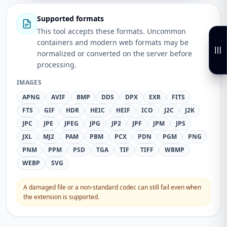
Supported formats
This tool accepts these formats. Uncommon
containers and modern web formats may be
normalized or converted on the server before
processing.
IMAGES
APNG
AVIF
BMP
DDS
DPX
EXR
FITS
FTS
GIF
HDR
HEIC
HEIF
ICO
J2C
J2K
JPC
JPE
JPEG
JPG
JP2
JPF
JPM
JPS
JXL
MJ2
PAM
PBM
PCX
PDN
PGM
PNG
PNM
PPM
PSD
TGA
TIF
TIFF
WBMP
WEBP
SVG
A damaged file or a non-standard codec can still fail even when
the extension is supported.