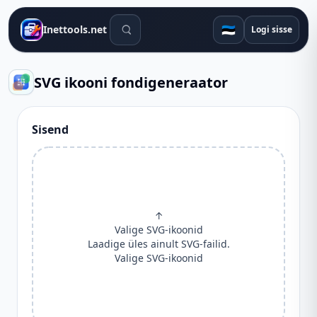
Otsingutööriistad
🇪🇪
Inettools.net
Logi sisse
SVG ikooni fondigeneraator
Sisend
↑
Valige SVG-ikoonid
Laadige üles ainult SVG-failid.
Valige SVG-ikoonid