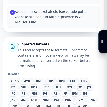
Avaldamise seisukohalt oluliste varade puhul
✓
vaadake allalaaditud fail sihtplatvormis või
brauseris üle.
Supported formats
This tool accepts these formats. Uncommon
containers and modern web formats may be
normalized or converted on the server before
processing.
IMAGES
APNG
AVIF
BMP
DDS
DPX
EXR
FITS
FTS
GIF
HDR
HEIC
HEIF
ICO
J2C
J2K
JPC
JPE
JPEG
JPG
JP2
JPF
JPM
JPS
JXL
MJ2
PAM
PBM
PCX
PDN
PGM
PNG
PNM
PPM
PSD
TGA
TIF
TIFF
WBMP