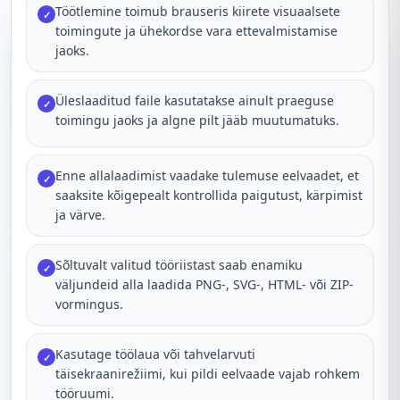
Töötlemine toimub brauseris kiirete visuaalsete
✓
toimingute ja ühekordse vara ettevalmistamise
jaoks.
Üleslaaditud faile kasutatakse ainult praeguse
✓
toimingu jaoks ja algne pilt jääb muutumatuks.
Enne allalaadimist vaadake tulemuse eelvaadet, et
✓
saaksite kõigepealt kontrollida paigutust, kärpimist
ja värve.
Sõltuvalt valitud tööriistast saab enamiku
✓
väljundeid alla laadida PNG-, SVG-, HTML- või ZIP-
vormingus.
Kasutage töölaua või tahvelarvuti
✓
täisekraanirežiimi, kui pildi eelvaade vajab rohkem
tööruumi.