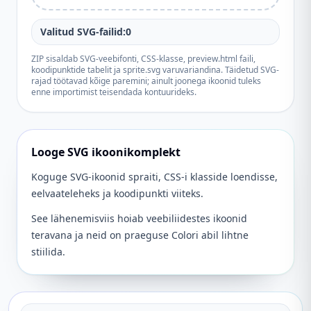
Valitud SVG-failid:0
ZIP sisaldab SVG-veebifonti, CSS-klasse, preview.html faili,
koodipunktide tabelit ja sprite.svg varuvariandina. Täidetud SVG-
rajad töötavad kõige paremini; ainult joonega ikoonid tuleks
enne importimist teisendada kontuurideks.
Looge SVG ikoonikomplekt
Koguge SVG-ikoonid spraiti, CSS-i klasside loendisse,
eelvaateleheks ja koodipunkti viiteks.
See lähenemisviis hoiab veebiliidestes ikoonid
teravana ja neid on praeguse Colori abil lihtne
stiilida.