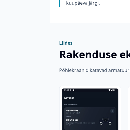
kuupäeva järgi.
Liides
Rakenduse ek
Põhiekraanid katavad armatuurla