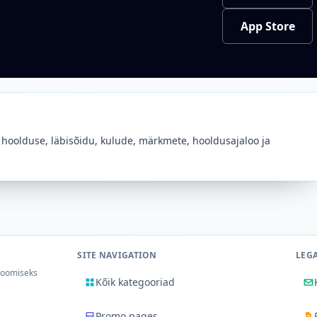
App Store
 hoolduse, läbisõidu, kulude, märkmete, hooldusajaloo ja
SITE NAVIGATION
LEG
 loomiseks
Kõik kategooriad
Promo pages