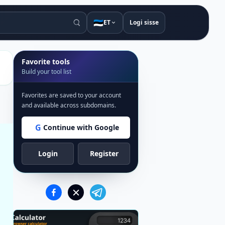
🇪🇪
ET
Logi sisse
Favorite tools
Build your tool list
Favorites are saved to your account
and available across subdomains.
G
Continue with Google
Login
Register