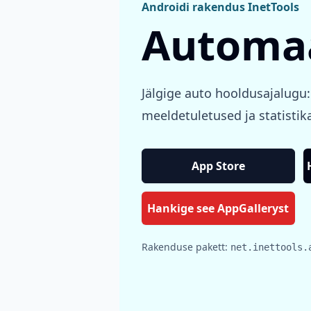
Androidi rakendus InetTools
Automaa
Jälgige auto hooldusajalugu:
meeldetuletused ja statistik
App Store
Hankige see AppGalleryst
Rakenduse pakett:
net.inettools.