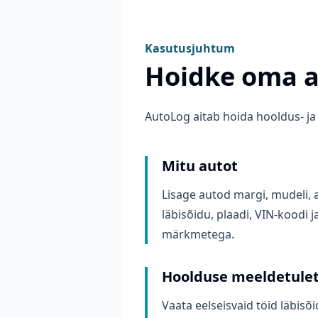
Kasutusjuhtum
Hoidke oma a
AutoLog aitab hoida hooldus- j
Mitu autot
Lisage autod margi, mudeli, 
läbisõidu, plaadi, VIN-koodi j
märkmetega.
Hoolduse meeldetule
Vaata eelseisvaid töid läbisõi