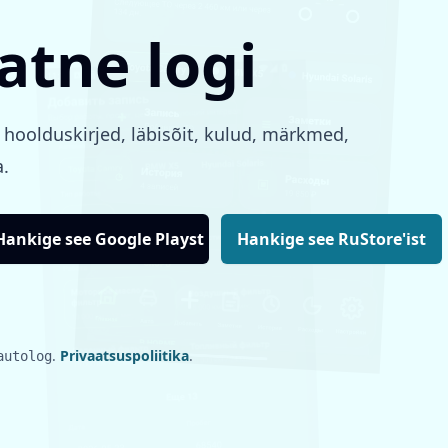
tne logi
 hoolduskirjed, läbisõit, kulud, märkmed,
a.
Hankige see Google Playst
Hankige see RuStore'ist
.
Privaatsuspoliitika
.
autolog