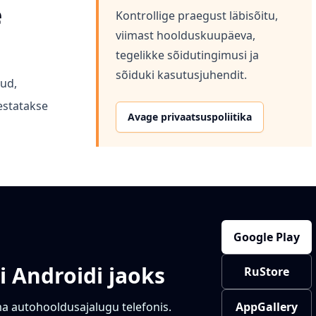
e
Kontrollige praegust läbisõitu,
viimast hoolduskuupäeva,
tegelikke sõidutingimusi ja
sõiduki kasutusjuhendit.
ud,
estatakse
Avage privaatsuspoliitika
Google Play
 Androidi jaoks
RuStore
ma autohooldusajalugu telefonis.
AppGallery