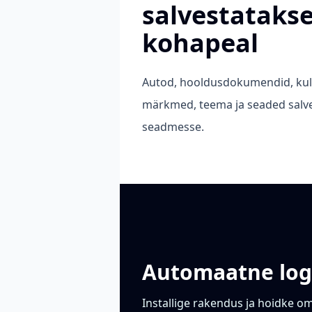
salvestataks
kohapeal
Autod, hooldusdokumendid, kul
märkmed, teema ja seaded salv
seadmesse.
Automaatne logi
Installige rakendus ja hoidke o