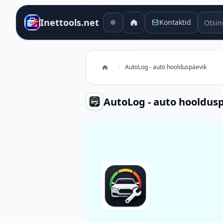
Otsing
Inettools.net
Kontaktid
/
AutoLog - auto hoolduspäevik
AutoLog - auto hooldus