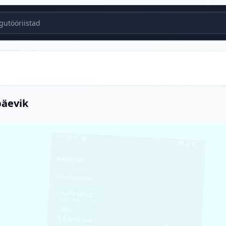
utööriistad
päevik