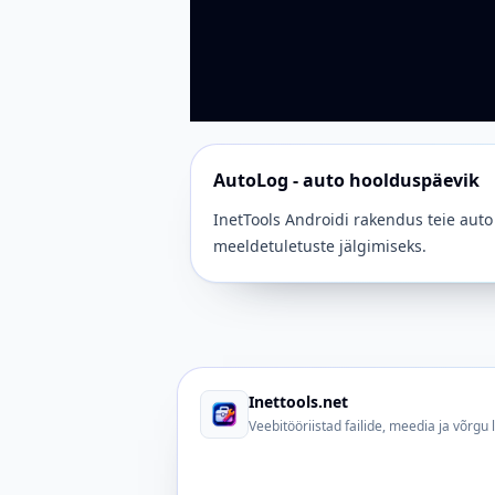
AutoLog - auto hoolduspäevik
InetTools Androidi rakendus teie auto
meeldetuletuste jälgimiseks.
Inettools.net
Veebitööriistad failide, meedia ja võrgu