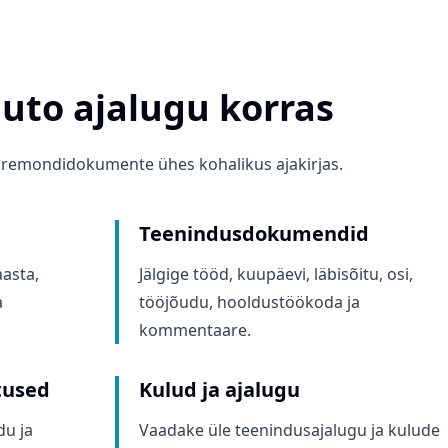
uto ajalugu korras
a remondidokumente ühes kohalikus ajakirjas.
Teenindusdokumendid
aasta,
Jälgige tööd, kuupäevi, läbisõitu, osi,
a
tööjõudu, hooldustöökoda ja
kommentaare.
tused
Kulud ja ajalugu
du ja
Vaadake üle teenindusajalugu ja kulude