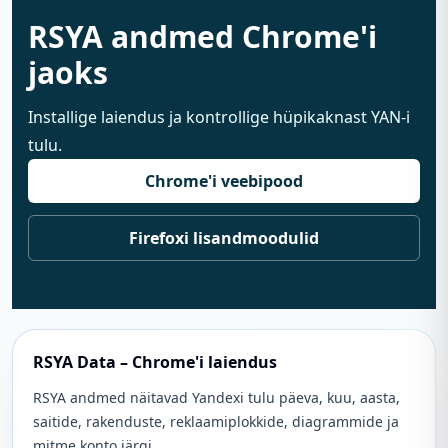
RSYA andmed Chrome'i
jaoks
Installige laiendus ja kontrollige hüpikaknast YAN-i
tulu.
Chrome'i veebipood
Firefoxi lisandmoodulid
RSYA Data – Chrome'i laiendus
RSYA andmed näitavad Yandexi tulu päeva, kuu, aasta,
saitide, rakenduste, reklaamiplokkide, diagrammide ja
mitme konto järgi.