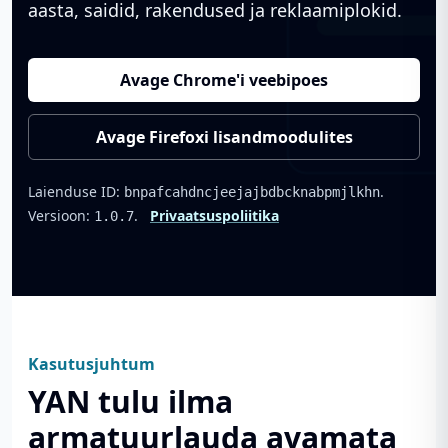
aasta, saidid, rakendused ja reklaamiplokid.
Avage Chrome'i veebipoes
Avage Firefoxi lisandmoodulites
Laienduse ID:
.
bnpafcahdncjeejajbdbcknabpmjlkhn
Versioon:
.
Privaatsuspoliitika
1.0.7
Kasutusjuhtum
YAN tulu ilma
armatuurlauda avamata