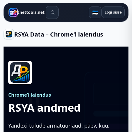
Otsingutööriistad
🇪🇪
Inettools.net
Logi sisse
RSYA Data – Chrome'i laiendus
Chrome'i laiendus
RSYA andmed
Yandexi tulude armatuurlaud: päev, kuu,