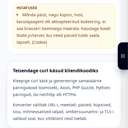
HOIATUSED
Mõnda päist, nagu küpsis, host,
kasutajaagent või aktsepteeritud kodeering, ei
saa brauseri toomisega määrata. Kasutage koodi
Node.js/server, kui need päised tuleb saata
täpselt. (Cookie)
Teisendage curl käsud kliendikoodiks
Kleepige curl käsk ja genereerige samaväärne
päringukood toomiseks, Axios, PHP Guzzle, Pythoni
päringud, Go net/http või HTTPie.
Konverter säilitab URL-i, meetodi, päised, küpsised,
sisu, mitmeosalised väljad, ümbersuunamis- ja TLS-i
valikud seal, kus sihtklient neid toetab.