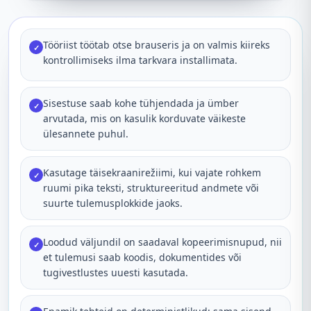
Tööriist töötab otse brauseris ja on valmis kiireks
✓
kontrollimiseks ilma tarkvara installimata.
Sisestuse saab kohe tühjendada ja ümber
✓
arvutada, mis on kasulik korduvate väikeste
ülesannete puhul.
Kasutage täisekraanirežiimi, kui vajate rohkem
✓
ruumi pika teksti, struktureeritud andmete või
suurte tulemusplokkide jaoks.
Loodud väljundil on saadaval kopeerimisnupud, nii
✓
et tulemusi saab koodis, dokumentides või
tugivestlustes uuesti kasutada.