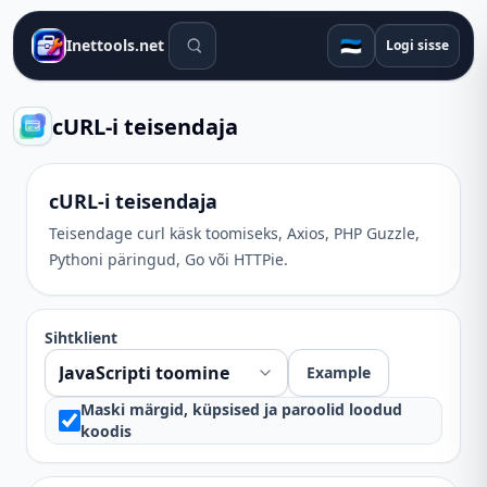
Otsingutööriistad
🇪🇪
Inettools.net
Logi sisse
cURL-i teisendaja
cURL-i teisendaja
Teisendage curl käsk toomiseks, Axios, PHP Guzzle,
Pythoni päringud, Go või HTTPie.
Sihtklient
Example
Maski märgid, küpsised ja paroolid loodud
koodis