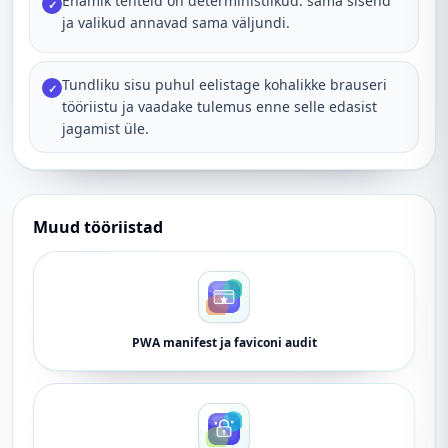
Enamik tehteid on deterministlikud: sama sisend
✓
ja valikud annavad sama väljundi.
Tundliku sisu puhul eelistage kohalikke brauseri
✓
tööriistu ja vaadake tulemus enne selle edasist
jagamist üle.
Muud tööriistad
PWA manifest ja faviconi audit