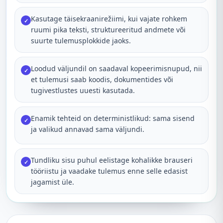
Kasutage täisekraanirežiimi, kui vajate rohkem
✓
ruumi pika teksti, struktureeritud andmete või
suurte tulemusplokkide jaoks.
Loodud väljundil on saadaval kopeerimisnupud, nii
✓
et tulemusi saab koodis, dokumentides või
tugivestlustes uuesti kasutada.
Enamik tehteid on deterministlikud: sama sisend
✓
ja valikud annavad sama väljundi.
Tundliku sisu puhul eelistage kohalikke brauseri
✓
tööriistu ja vaadake tulemus enne selle edasist
jagamist üle.