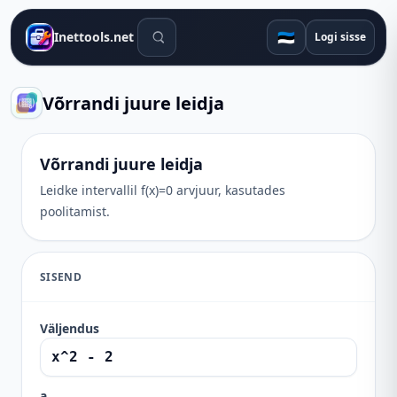
Otsingutööriistad
🇪🇪
Inettools.net
Logi sisse
Võrrandi juure leidja
Võrrandi juure leidja
Leidke intervallil f(x)=0 arvjuur, kasutades
poolitamist.
SISEND
Väljendus
a