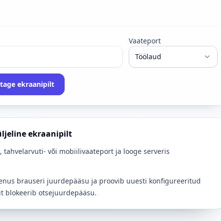
Vaateport
tage ekraanipilt
ljeline ekraanipilt
, tahvelarvuti- või mobiilivaateport ja looge serveris
teenus brauseri juurdepääsu ja proovib uuesti konfigureeritud
it blokeerib otsejuurdepääsu.