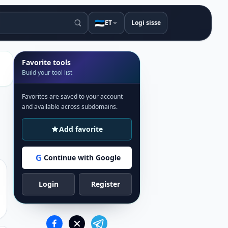
🇪🇪
ET
Logi sisse
Favorite tools
Build your tool list
Favorites are saved to your account
and available across subdomains.
Add favorite
G
Continue with Google
Login
Register