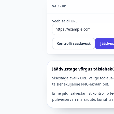
VALIKUD
Veebisaidi URL
Kontrolli saadavust
Jäädvus
Jäädvustage võrgus täislehekü
Sisestage avalik URL, valige töölaua-
täisleheküljeline PNG-ekraanipilt.
Enne pildi salvestamist kontrollib 
puhverserveri marsruute, kui sihtsa