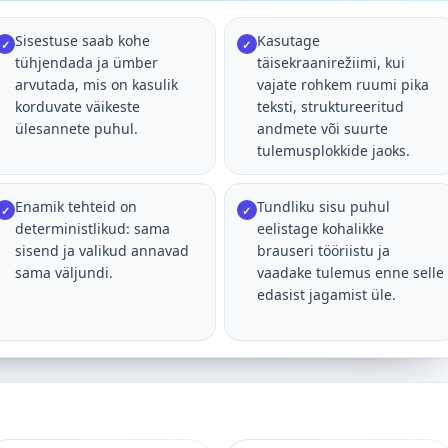
Sisestuse saab kohe
Kasutage
✓
✓
tühjendada ja ümber
täisekraanirežiimi, kui
arvutada, mis on kasulik
vajate rohkem ruumi pika
korduvate väikeste
teksti, struktureeritud
ülesannete puhul.
andmete või suurte
tulemusplokkide jaoks.
Enamik tehteid on
Tundliku sisu puhul
✓
✓
deterministlikud: sama
eelistage kohalikke
sisend ja valikud annavad
brauseri tööriistu ja
sama väljundi.
vaadake tulemus enne selle
edasist jagamist üle.