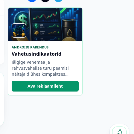
ANDROIDI RAKENDUS
Vahetusindikaatorid
Jälgige Venemaa ja
rahvusvahelise turu peamisi
näitajaid ühes kompaktses
rakenduses.
Ava reklaamileht