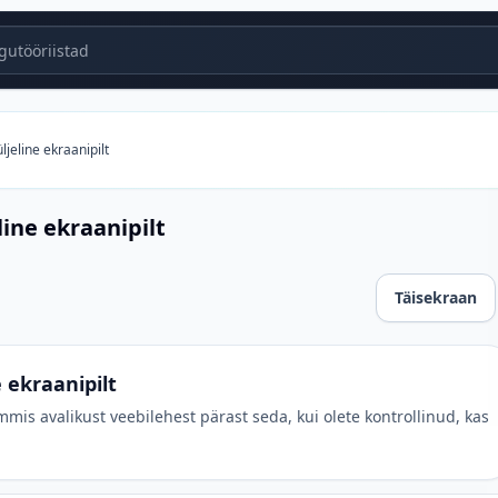
utööriistad
ljeline ekraanipilt
line ekraanipilt
Täisekraan
nipilt
e ekraanipilt
mis avalikust veebilehest pärast seda, kui olete kontrollinud, kas