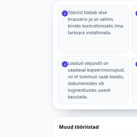
Tööriist töötab otse
✓
brauseris ja on valmis
kiireks kontrollimiseks ilma
tarkvara installimata.
Loodud väljundil on
✓
saadaval kopeerimisnupud,
nii et tulemusi saab koodis,
dokumentides või
tugivestlustes uuesti
kasutada.
Muud tööriistad