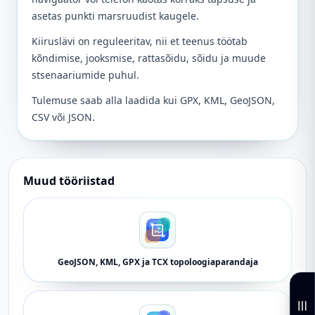
asetas punkti marsruudist kaugele.
Kiiruslävi on reguleeritav, nii et teenus töötab
kõndimise, jooksmise, rattasõidu, sõidu ja muude
stsenaariumide puhul.
Tulemuse saab alla laadida kui GPX, KML, GeoJSON,
CSV või JSON.
Muud tööriistad
GeoJSON, KML, GPX ja TCX topoloogiaparandaja