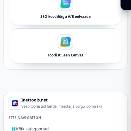
SEO koodilõigu A/B eelvaade
Tööriist Lean Canvas
Inettools.net
Veebitööriistad failide, meedia ja võrgu loomiseks
SITE NAVIGATION
Kõik kategooriad