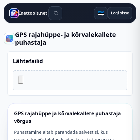
Otsingutööriistad
🇪🇪
Inettools.net
Logi sisse
GPS rajahüppe- ja kõrvalekallete
puhastaja
Lähtefailid
GPS rajahüppe ja kõrvalekallete puhastaja
võrgus
Puhastamine aitab parandada salvestisi, kus
navigaator või telefon kaotas korraks täpsuse ja