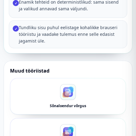
Enamik tehteid on deterministlikud: sama sisend
✓
ja valikud annavad sama väljundi.
Tundliku sisu puhul eelistage kohalikke brauseri
✓
tööriistu ja vaadake tulemus enne selle edasist
jagamist üle.
Muud tööriistad
Sõnaloendur võrgus