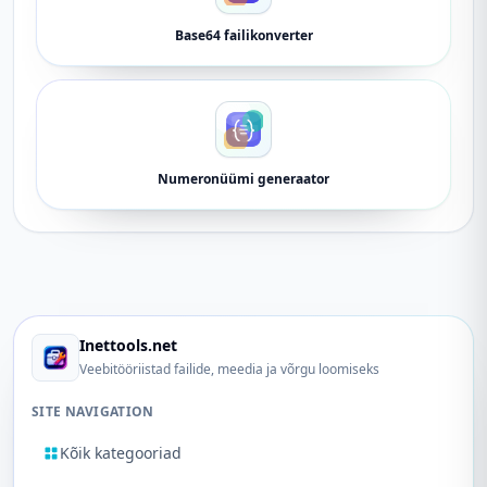
Base64 failikonverter
Numeronüümi generaator
Inettools.net
Veebitööriistad failide, meedia ja võrgu loomiseks
SITE NAVIGATION
Kõik kategooriad