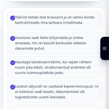
Tööriist töötab otse brauseris ja on valmis kiireks
✓
kontrollimiseks ilma tarkvara installimata.
Sisestuse saab kohe tühjendada ja ümber
✓
arvutada, mis on kasulik korduvate väikeste
ülesannete puhul.
Kasutage täisekraanirežiimi, kui vajate rohkem
✓
ruumi pika teksti, struktureeritud andmete või
suurte tulemusplokkide jaoks.
Loodud väljundil on saadaval kopeerimisnupud, nii
✓
et tulemusi saab koodis, dokumentides või
tugivestlustes uuesti kasutada.