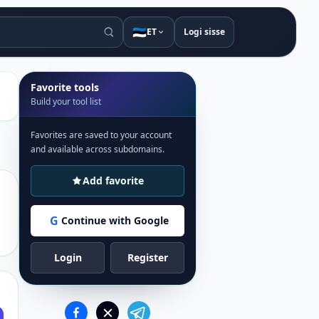
🇪🇪
ET
Logi sisse
Favorite tools
Build your tool list
Favorites are saved to your account
and available across subdomains.
Add favorite
G
Continue with Google
Login
Register