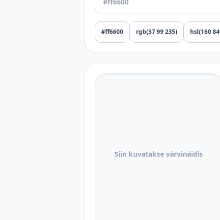
#ff6600
rgb(37 99 235)
hsl(160 8
Siin kuvatakse värvinäidis