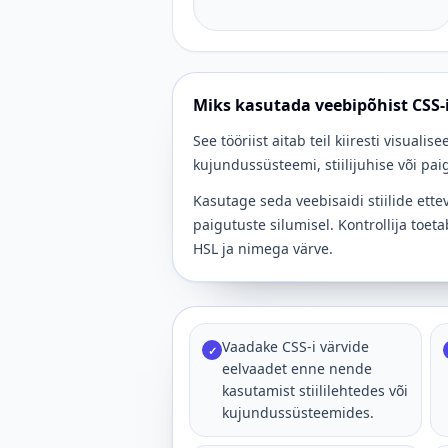
Miks kasutada veebipõhist CSS-i
See tööriist aitab teil kiiresti visuali
kujundussüsteemi, stiilijuhise või pa
Kasutage seda veebisaidi stiilide ett
paigutuste silumisel. Kontrollija toe
HSL ja nimega värve.
Vaadake CSS-i värvide
✓
eelvaadet enne nende
kasutamist stiililehtedes või
kujundussüsteemides.