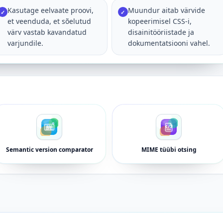
Kasutage eelvaate proovi,
Muundur aitab värvide
✓
✓
et veenduda, et sõelutud
kopeerimisel CSS-i,
värv vastab kavandatud
disainitööriistade ja
varjundile.
dokumentatsiooni vahel.
Semantic version comparator
MIME tüübi otsing