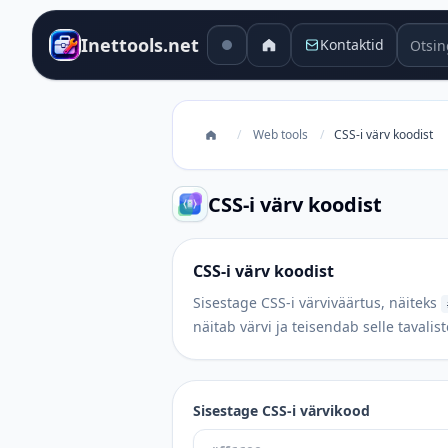
Otsing
Inettools.net
Kontaktid
/
Web tools
/
CSS-i värv koodist
CSS-i värv koodist
CSS-i värv koodist
Sisestage CSS-i värviväärtus, näiteks
näitab värvi ja teisendab selle tavali
Sisestage CSS-i värvikood