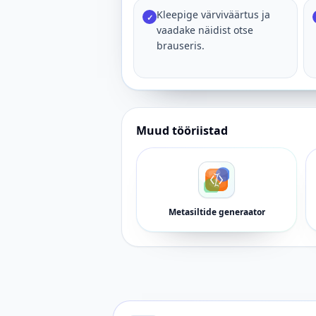
Kleepige värviväärtus ja
✓
vaadake näidist otse
brauseris.
Muud tööriistad
Metasiltide generaator