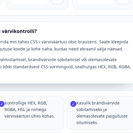
 värvikontrolli?
seerida mis tahes CSS-i värviväärtusi otse brauseris. Saate kleepida
igutuse koode ja kohe näha, kuidas need ekraanil välja näevad.
evalmistamisel, brändivärvide sobitamisel või olemasolevate
tab kõiki standardseid CSS-vorminguid, sealhulgas HEX, RGB, RGBA,
Kontrollige HEX, RGB,
Kasulik brändivärvide
✓
✓
RGBA, HSL ja nimega
sobitamiseks ja
värviväärtusi ühes kohas.
olemasolevate paigutuste
silumiseks.