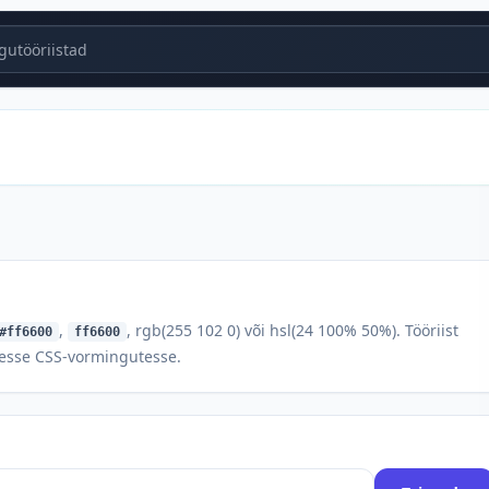
utööriistad
,
, rgb(255 102 0) või hsl(24 100% 50%). Tööriist
#ff6600
ff6600
stesse CSS-vormingutesse.