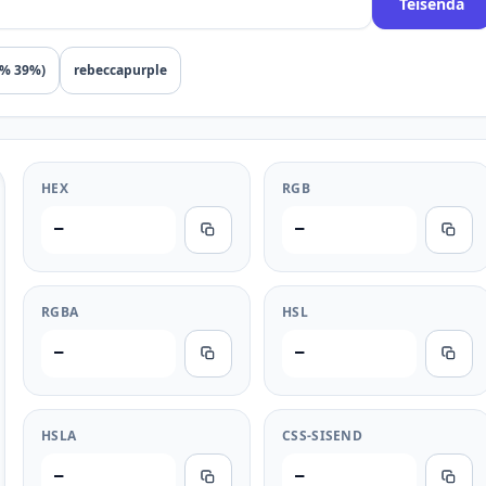
Teisenda
4% 39%)
rebeccapurple
HEX
RGB
—
—
RGBA
HSL
—
—
HSLA
CSS-SISEND
—
—