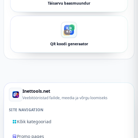
Täisarvu baasmuundur
QR koodi generaator
Inettools.net
Veebitööriistad failide, meedia ja võrgu loomiseks
SITE NAVIGATION
Kõik kategooriad
Promo pages