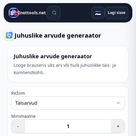
Otsingutööriistad
🇪🇪
Inettools.net
Logi sisse
Juhuslike arvude generaator
Juhuslike arvude generaator
Looge brauseris üks arv või hulk juhuslikke täis- ja
kümnendkohti.
Režiim
Minimaalne
-
+