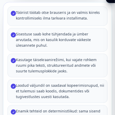
Tööriist töötab otse brauseris ja on valmis kiireks
✓
kontrollimiseks ilma tarkvara installimata.
Sisestuse saab kohe tühjendada ja ümber
✓
arvutada, mis on kasulik korduvate väikeste
ülesannete puhul.
Kasutage täisekraanirežiimi, kui vajate rohkem
✓
ruumi pika teksti, struktureeritud andmete või
suurte tulemusplokkide jaoks.
Loodud väljundil on saadaval kopeerimisnupud, nii
✓
et tulemusi saab koodis, dokumentides või
tugivestlustes uuesti kasutada.
Enamik tehteid on deterministlikud: sama sisend
✓