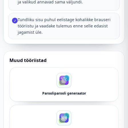
ja valikud annavad sama väljundi.
Tundliku sisu puhul eelistage kohalikke brauseri
✓
tööriistu ja vaadake tulemus enne selle edasist
jagamist üle.
Muud tööriistad
Parooliparooli generaator