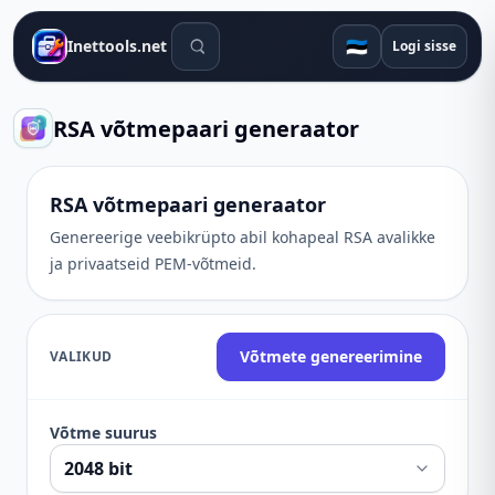
Otsingutööriistad
🇪🇪
Inettools.net
Logi sisse
RSA võtmepaari generaator
RSA võtmepaari generaator
Genereerige veebikrüpto abil kohapeal RSA avalikke
ja privaatseid PEM-võtmeid.
Võtmete genereerimine
VALIKUD
Võtme suurus