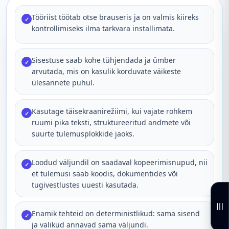
Tööriist töötab otse brauseris ja on valmis kiireks
✓
kontrollimiseks ilma tarkvara installimata.
Sisestuse saab kohe tühjendada ja ümber
✓
arvutada, mis on kasulik korduvate väikeste
ülesannete puhul.
Kasutage täisekraanirežiimi, kui vajate rohkem
✓
ruumi pika teksti, struktureeritud andmete või
suurte tulemusplokkide jaoks.
Loodud väljundil on saadaval kopeerimisnupud, nii
✓
et tulemusi saab koodis, dokumentides või
tugivestlustes uuesti kasutada.
Enamik tehteid on deterministlikud: sama sisend
✓
ja valikud annavad sama väljundi.