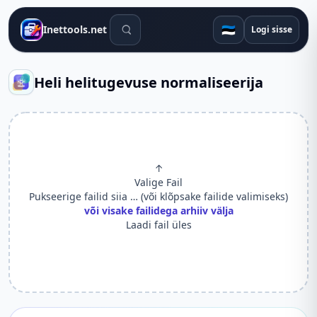
Otsingutööriistad
🇪🇪
Inettools.net
Logi sisse
Heli helitugevuse normaliseerija
↑
Valige Fail
Pukseerige failid siia … (või klõpsake failide valimiseks)
või visake failidega arhiiv välja
Laadi fail üles