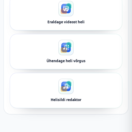
Eraldage videost heli
Ühendage heli võrgus
Helisildi redaktor