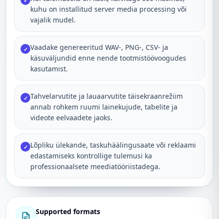
✓
kuhu on installitud server media processing või
vajalik mudel.
Vaadake genereeritud WAV-, PNG-, CSV- ja
✓
käsuväljundid enne nende tootmistöövoogudes
kasutamist.
Tahvelarvutite ja lauaarvutite täisekraanrežiim
✓
annab rohkem ruumi lainekujude, tabelite ja
videote eelvaadete jaoks.
Lõpliku ülekande, taskuhäälingusaate või reklaami
✓
edastamiseks kontrollige tulemusi ka
professionaalsete meediatööriistadega.
Supported formats