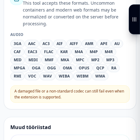
This tool accepts these formats. Uncommon
containers and modern web formats may be
normalized or converted on the server before
processing.
AUDIO
3GA
AAC
AC3
AIF
AIFF
AMR
APE
AU
CAF
EAC3
FLAC
KAR
M4A
M4P
M4R
MID
MIDI
MMF
MKA
MPC
MP2
MP3
MPGA
OGA
OGG
OMA
OPUS
QCP
RA
RMI
VOC
WAV
WEBA
WEBM
WMA
A damaged file or a non-standard codec can still fail even when
the extension is supported.
Muud tööriistad