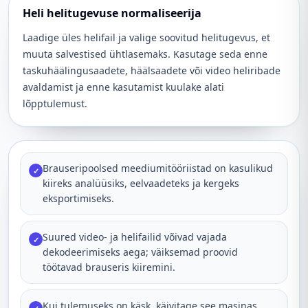
Heli helitugevuse normaliseerija
Laadige üles helifail ja valige soovitud helitugevus, et
muuta salvestised ühtlasemaks. Kasutage seda enne
taskuhäälingusaadete, häälsaadete või video heliribade
avaldamist ja enne kasutamist kuulake alati
lõpptulemust.
Brauseripoolsed meediumitööriistad on kasulikud
✓
kiireks analüüsiks, eelvaadeteks ja kergeks
eksportimiseks.
Suured video- ja helifailid võivad vajada
✓
dekodeerimiseks aega; väiksemad proovid
töötavad brauseris kiiremini.
Kui tulemuseks on käsk, käivitage see masinas,