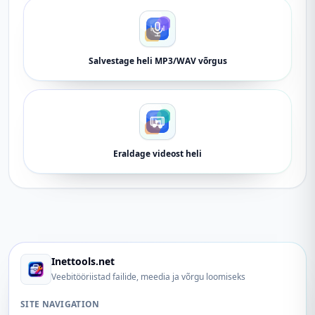
Salvestage heli MP3/WAV võrgus
Eraldage videost heli
Inettools.net
Veebitööriistad failide, meedia ja võrgu loomiseks
SITE NAVIGATION