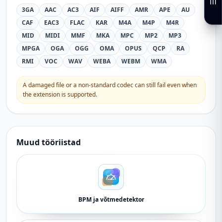
3GA
AAC
AC3
AIF
AIFF
AMR
APE
AU
CAF
EAC3
FLAC
KAR
M4A
M4P
M4R
MID
MIDI
MMF
MKA
MPC
MP2
MP3
MPGA
OGA
OGG
OMA
OPUS
QCP
RA
RMI
VOC
WAV
WEBA
WEBM
WMA
A damaged file or a non-standard codec can still fail even when
the extension is supported.
Muud tööriistad
BPM ja võtmedetektor