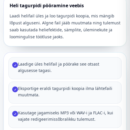
Heli tagurpidi pööramine veebis
Laadi helifail üles ja loo tagurpidi koopia, mis mängib
lõpust alguseni. Algne fail jääb muutmata ning tulemust
saab kasutada heliefektide, sämplite, üleminekute ja
loomingulise töötluse jaoks.
Laadige üles helifail ja pöörake see otsast
✓
algusesse tagasi.
Eksportige eraldi tagurpidi koopia ilma lähtefaili
✓
muutmata.
Kasutage jagamiseks MP3 või WAV-i ja FLAC-i, kui
✓
vajate redigeerimissõbralikku tulemust.