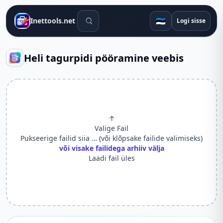
Otsingutööriistad
🇪🇪
Inettools.net
Logi sisse
Heli tagurpidi pööramine veebis
↑
Valige Fail
Pukseerige failid siia … (või klõpsake failide valimiseks)
või visake failidega arhiiv välja
Laadi fail üles