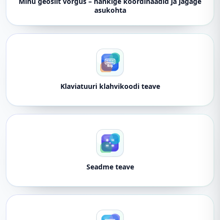
Minu geosilt võrgus – hankige koordinaadid ja jagage
asukohta
Klaviatuuri klahvikoodi teave
Seadme teave