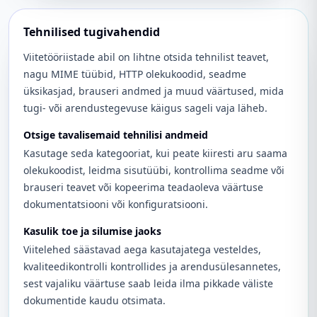
Tehnilised tugivahendid
Viitetööriistade abil on lihtne otsida tehnilist teavet,
nagu MIME tüübid, HTTP olekukoodid, seadme
üksikasjad, brauseri andmed ja muud väärtused, mida
tugi- või arendustegevuse käigus sageli vaja läheb.
Otsige tavalisemaid tehnilisi andmeid
Kasutage seda kategooriat, kui peate kiiresti aru saama
olekukoodist, leidma sisutüübi, kontrollima seadme või
brauseri teavet või kopeerima teadaoleva väärtuse
dokumentatsiooni või konfiguratsiooni.
Kasulik toe ja silumise jaoks
Viitelehed säästavad aega kasutajatega vesteldes,
kvaliteedikontrolli kontrollides ja arendusülesannetes,
sest vajaliku väärtuse saab leida ilma pikkade väliste
dokumentide kaudu otsimata.