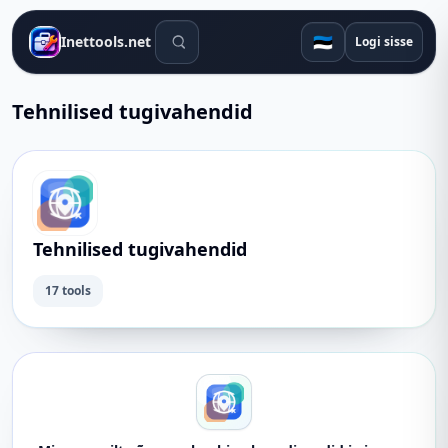
Otsingutööriistad
🇪🇪
Inettools.net
Logi sisse
Tehnilised tugivahendid
Tehnilised tugivahendid
17 tools