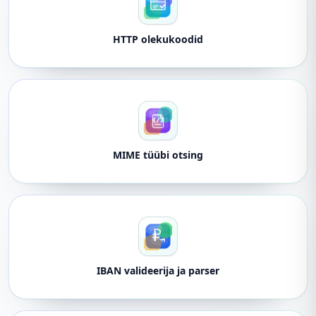
HTTP olekukoodid
MIME tüübi otsing
IBAN valideerija ja parser