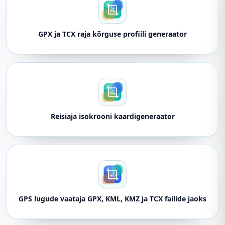
GPX ja TCX raja kõrguse profiili generaator
Reisiaja isokrooni kaardigeneraator
GPS lugude vaataja GPX, KML, KMZ ja TCX failide jaoks