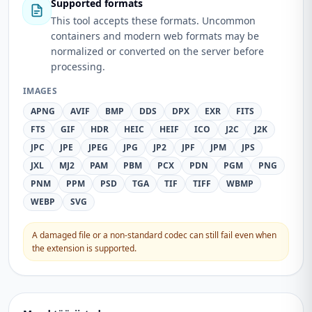
Supported formats
This tool accepts these formats. Uncommon
containers and modern web formats may be
normalized or converted on the server before
processing.
IMAGES
APNG
AVIF
BMP
DDS
DPX
EXR
FITS
FTS
GIF
HDR
HEIC
HEIF
ICO
J2C
J2K
JPC
JPE
JPEG
JPG
JP2
JPF
JPM
JPS
JXL
MJ2
PAM
PBM
PCX
PDN
PGM
PNG
PNM
PPM
PSD
TGA
TIF
TIFF
WBMP
WEBP
SVG
A damaged file or a non-standard codec can still fail even when
the extension is supported.