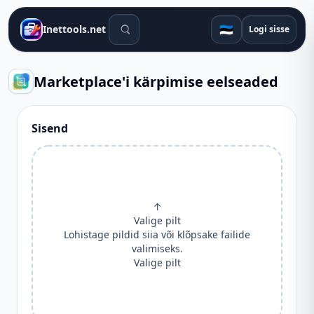
Otsingutööriistad
🇪🇪
Inettools.net
Logi sisse
Marketplace'i kärpimise eelseaded
Sisend
↑
Valige pilt
Lohistage pildid siia või klõpsake failide
valimiseks.
Valige pilt