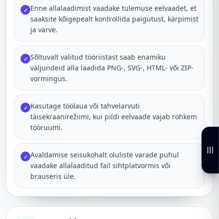
Enne allalaadimist vaadake tulemuse eelvaadet, et
✓
saaksite kõigepealt kontrollida paigutust, kärpimist
ja värve.
Sõltuvalt valitud tööriistast saab enamiku
✓
väljundeid alla laadida PNG-, SVG-, HTML- või ZIP-
vormingus.
Kasutage töölaua või tahvelarvuti
✓
täisekraanirežiimi, kui pildi eelvaade vajab rohkem
tööruumi.
Avaldamise seisukohalt oluliste varade puhul
✓
vaadake allalaaditud fail sihtplatvormis või
brauseris üle.