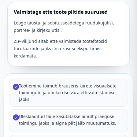
Valmistage ette toote piltide suurused
Looge tausta- ja sobitusseadetega ruudukujulisi,
portree- ja kirjekujutisi.
ZIP-väljund aitab ette valmistada tootefotosid
turukaartide jaoks ilma käsitsi eksportimist
kordamata.
Töötlemine toimub brauseris kiirete visuaalsete
✓
toimingute ja ühekordse vara ettevalmistamise
jaoks.
Üleslaaditud faile kasutatakse ainult praeguse
✓
toimingu jaoks ja algne pilt jääb muutumatuks.