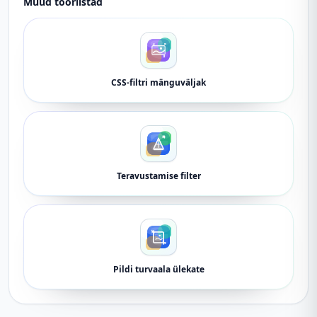
Muud tööriistad
CSS-filtri mänguväljak
Teravustamise filter
Pildi turvaala ülekate