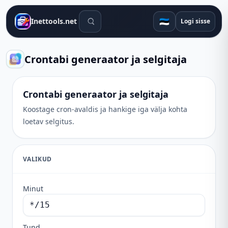
Otsingutööriistad
🇪🇪
Inettools.net
Logi sisse
Crontabi generaator ja selgitaja
Crontabi generaator ja selgitaja
Koostage cron-avaldis ja hankige iga välja kohta
loetav selgitus.
VALIKUD
Minut
Tund