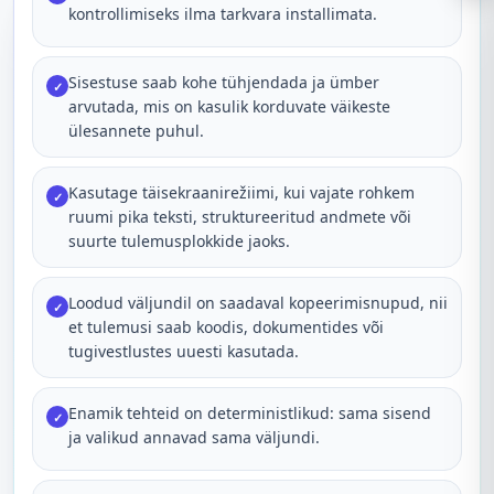
kontrollimiseks ilma tarkvara installimata.
Sisestuse saab kohe tühjendada ja ümber
✓
arvutada, mis on kasulik korduvate väikeste
ülesannete puhul.
Kasutage täisekraanirežiimi, kui vajate rohkem
✓
ruumi pika teksti, struktureeritud andmete või
suurte tulemusplokkide jaoks.
Loodud väljundil on saadaval kopeerimisnupud, nii
✓
et tulemusi saab koodis, dokumentides või
tugivestlustes uuesti kasutada.
Enamik tehteid on deterministlikud: sama sisend
✓
ja valikud annavad sama väljundi.