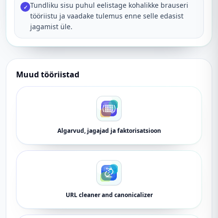
Tundliku sisu puhul eelistage kohalikke brauseri
✓
tööriistu ja vaadake tulemus enne selle edasist
jagamist üle.
Muud tööriistad
Algarvud, jagajad ja faktorisatsioon
URL cleaner and canonicalizer