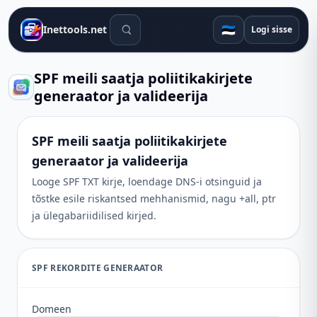
Otsingutööriistad
🇪🇪
Inettools.net
Logi sisse
SPF meili saatja poliitikakirjete
generaator ja valideerija
SPF meili saatja poliitikakirjete
generaator ja valideerija
Looge SPF TXT kirje, loendage DNS-i otsinguid ja
tõstke esile riskantsed mehhanismid, nagu +all, ptr
ja ülegabariidilised kirjed.
SPF REKORDITE GENERAATOR
Domeen