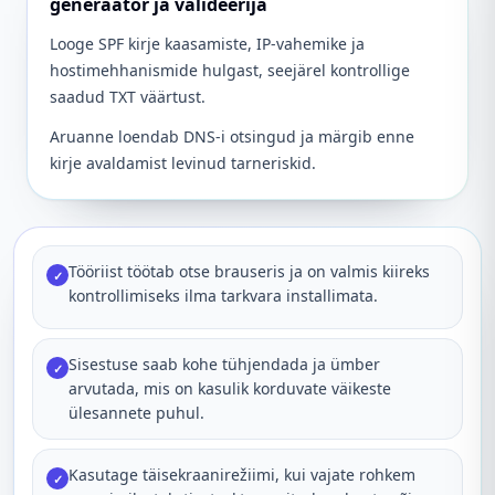
generaator ja valideerija
Looge SPF kirje kaasamiste, IP-vahemike ja
hostimehhanismide hulgast, seejärel kontrollige
saadud TXT väärtust.
Aruanne loendab DNS-i otsingud ja märgib enne
kirje avaldamist levinud tarneriskid.
Tööriist töötab otse brauseris ja on valmis kiireks
✓
kontrollimiseks ilma tarkvara installimata.
Sisestuse saab kohe tühjendada ja ümber
✓
arvutada, mis on kasulik korduvate väikeste
ülesannete puhul.
Kasutage täisekraanirežiimi, kui vajate rohkem
✓