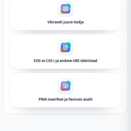
Võrrandi juure leidja
SVG-st CSS-i ja andme-URI tööriistad
PWA manifest ja faviconi audit