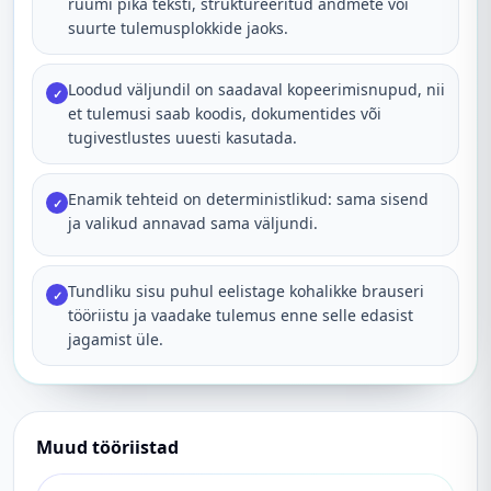
ruumi pika teksti, struktureeritud andmete või
suurte tulemusplokkide jaoks.
Loodud väljundil on saadaval kopeerimisnupud, nii
✓
et tulemusi saab koodis, dokumentides või
tugivestlustes uuesti kasutada.
Enamik tehteid on deterministlikud: sama sisend
✓
ja valikud annavad sama väljundi.
Tundliku sisu puhul eelistage kohalikke brauseri
✓
tööriistu ja vaadake tulemus enne selle edasist
jagamist üle.
Muud tööriistad