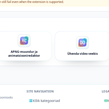
still fail even when the extension is supported.
APNG-muundur ja
Ühenda video veebis
animatsiooniredaktor
SITE NAVIGATION
LEG
 loomiseks
Kõik kategooriad