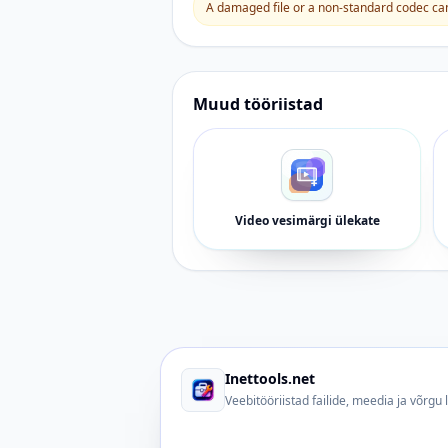
A damaged file or a non-standard codec can 
Muud tööriistad
Video vesimärgi ülekate
Inettools.net
Veebitööriistad failide, meedia ja võrgu