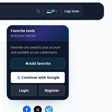
🇪🇪
ET
Logi sisse
Favorite tools
Build your tool list
Favorites are saved to your account
and available across subdomains.
Add favorite
G
Continue with Google
Login
Register