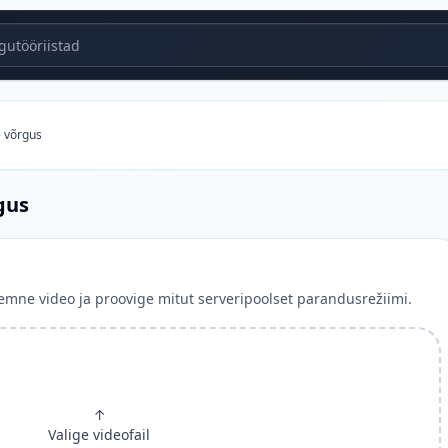
utööriistad
 võrgus
gus
emne video ja proovige mitut serveripoolset parandusrežiimi.
↑
Valige videofail