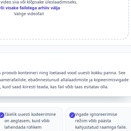
video siia või klõpsake üleslaadimiseks.
õi visake failidega arhiiv välja
Valige videofail
s proovib konteineri ning loetavad vood uuesti kokku panna. See
kaamerafailide, ebaõnnestunud allalaadimiste ja kopeerimisvigade
kuid saad kiiresti teada, kas fail võib taas esitatav olla.
Täielik uuesti kodeerimine
Vigade ignoreerimise
✓
✓
on aeglasem, kuid võib
režiim võib päästa
lahendada rohkem
kahjustatud raamiga faile.