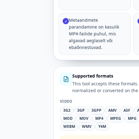
Metaandmete
✓
parandamine on kasulik
MP4-failide puhul, mis
algavad aeglaselt või
ebaõnnestuvad.
Supported formats
This tool accepts these forma
normalized or converted on the 
VIDEO
3G2
3GP
3GPP
AMV
ASF
MOD
MOV
MP4
MPEG
MPG
WEBM
WMV
Y4M