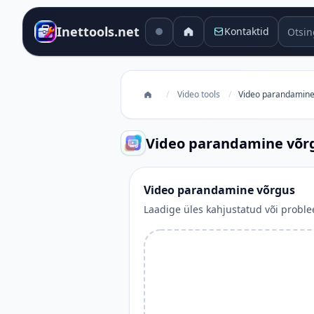
Otsing
Inettools.net
Kontaktid
/
Video tools
/
Video parandamine
Video parandamine võr
Video parandamine võrgus
Laadige üles kahjustatud või proble