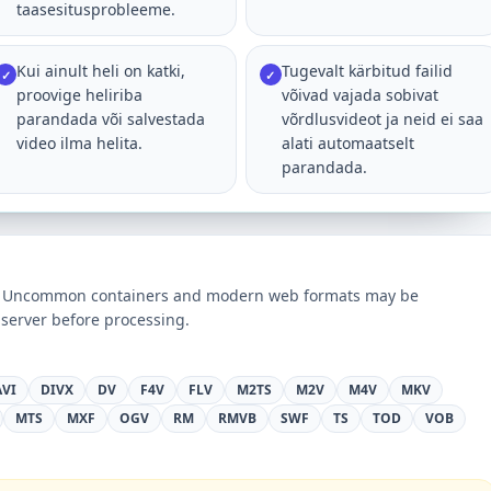
taasesitusprobleeme.
Kui ainult heli on katki,
Tugevalt kärbitud failid
✓
✓
proovige heliriba
võivad vajada sobivat
parandada või salvestada
võrdlusvideot ja neid ei saa
video ilma helita.
alati automaatselt
parandada.
ts. Uncommon containers and modern web formats may be
server before processing.
AVI
DIVX
DV
F4V
FLV
M2TS
M2V
M4V
MKV
MTS
MXF
OGV
RM
RMVB
SWF
TS
TOD
VOB